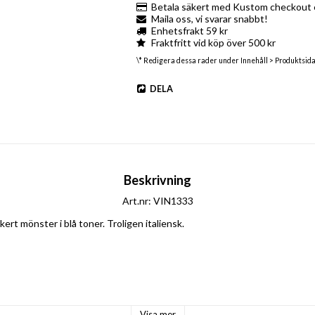
Betala säkert med Kustom checkout e
Maila oss, vi svarar snabbt!
Enhetsfrakt 59 kr
Fraktfritt vid köp över 500 kr
\* Redigera dessa rader under Innehåll > Produktsid
DELA
Beskrivning
Art.nr: VIN1333
rt mönster i blå toner. Troligen italiensk.
Visa mer