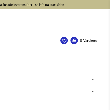
nsade leveranstider - se info på startsidan
0
Varukorg