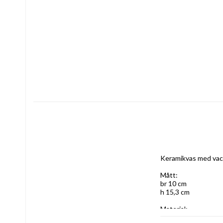
Keramikvas med vacke
Mått:
br 10 cm
h 15,3 cm
Material:
keramik