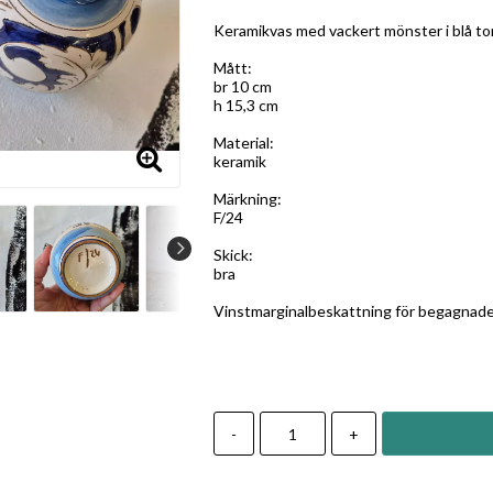
Lägg till i favoritlistan
Keramikvas med vackert mönster i blå tone
Mått:
br 10 cm
h 15,3 cm
Material:
keramik
Märkning:
F/24
Skick:
bra
Vinstmarginalbeskattning för begagnade 
-
+