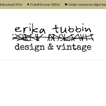
aktkostnad 59 kr
Fraktfritt över 500 kr
Under sommaren något begrä