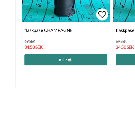
Lägg till i 
flaskpåse CHAMPAGNE
flaskpås
69 SEK
69 SEK
34,50 SEK
34,50 SEK
KÖP