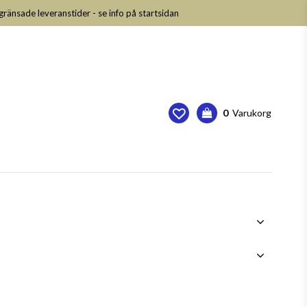
nsade leveranstider - se info på startsidan
0
Varukorg