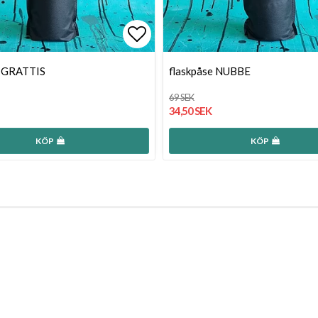
favoritlistan
Lägg till i favoritlistan
e GRATTIS
flaskpåse NUBBE
69 SEK
34,50 SEK
KÖP
KÖP