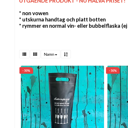
UTGÅENDE PRODUKT - NU HALVA PRISET!
* non vowen
* utskurna handtag och platt botten
* rymmer en normal vin- eller bubbelflaska (
Namn
- 50%
- 50%