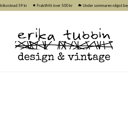
aktkostnad 59 kr
Fraktfritt över 500 kr
Under sommaren något begrä