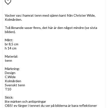
Lägg till i favoritlistan
Vacker vas i hamrat tenn med ojämn kant från Christer Wide,
Kolmården.
Två liknande vaser finns, det här är den något mindre (se sista
bilden).
Mått:
br 8,5 cm
h 14 cm
Material:
tenn
Märkning:
Design
C.Wide
Kolmården
Svenskt tenn
T10
Skick:
lite märken och anlöpningar
OBS! ev färger i tennet du ser på bilderna är bara reflektioner