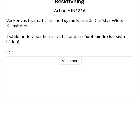
Beskrivning
Art.nr: VIN1216
Vacker vas i hamrat tenn med ojämn kant från Christer Wide, 
Kolmården.
Två liknande vaser finns, det här är den något mindre (se sista 
bilden).
Mått:
br 8,5 cm
Visa mer
h 14 cm
Material:
tenn
Märkning:
Design
C.Wide
Kolmården
Svenskt tenn
T10
Skick:
lite märken och anlöpningar
OBS! ev färger i tennet du ser på bilderna är bara reflektioner 