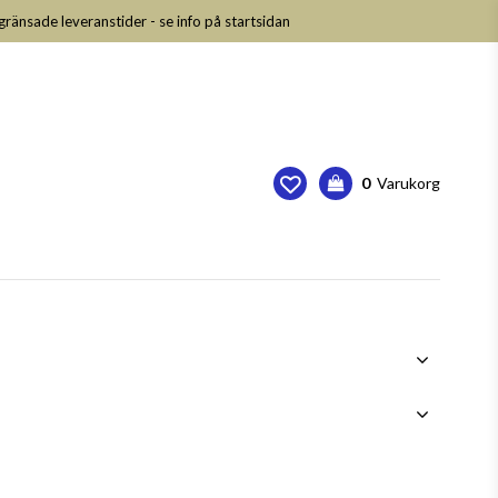
nsade leveranstider - se info på startsidan
0
Varukorg