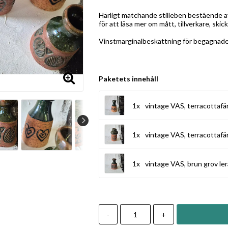
Lägg till i favoritlistan
Härligt matchande stilleben bestående av 
för att läsa mer om mått, tillverkare, skick
Vinstmarginalbeskattning för begagnade 
Paketets innehåll
1x
vintage VAS, terracottafär
1x
vintage VAS, terracottafär
1x
vintage VAS, brun grov ler
-
+