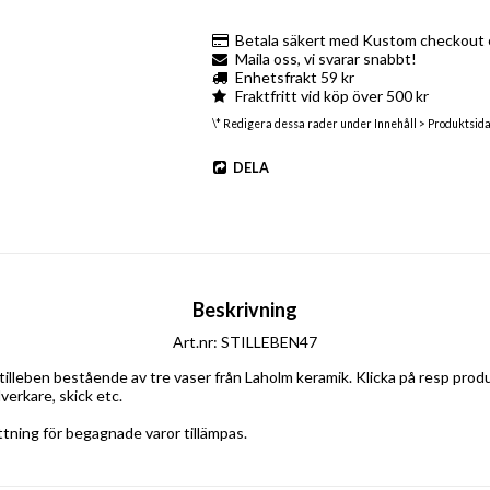
Betala säkert med Kustom checkout e
Maila oss, vi svarar snabbt!
Enhetsfrakt 59 kr
Fraktfritt vid köp över 500 kr
\* Redigera dessa rader under Innehåll > Produktsid
DELA
Beskrivning
Art.nr: STILLEBEN47
illeben bestående av tre vaser från Laholm keramik. Klicka på resp produkt 
lverkare, skick etc.
tning för begagnade varor tillämpas.