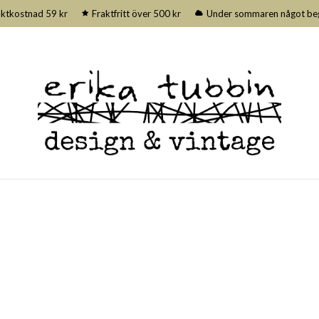
aktkostnad 59 kr
Fraktfritt över 500 kr
Under sommaren något begrä