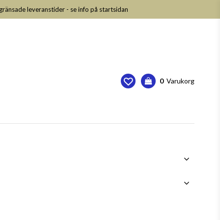
nsade leveranstider - se info på startsidan
0
Varukorg