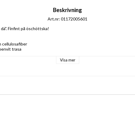
Beskrivning
Art.nr: 01172005601
å dä". Finfint på öschöttska!
 cellulosafiber
benvit trasa
Visa mer