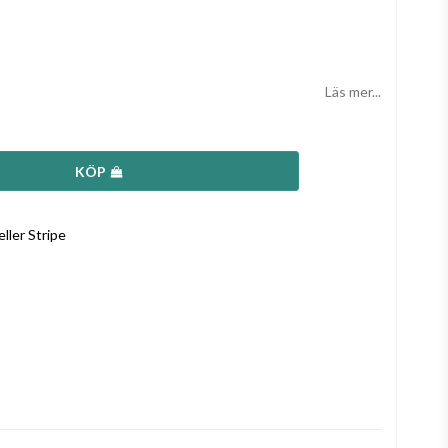
Läs mer...
KÖP
ller Stripe
a