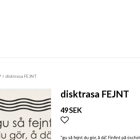
V
disktrasa FEJNT
disktrasa FEJNT
49 SEK
Lägg till i favoritlistan
"gu så fejnt du gör, å dä". Finfint på öschö