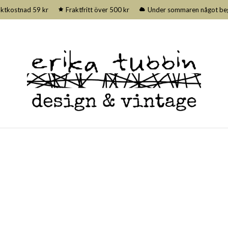
aktkostnad 59 kr
Fraktfritt över 500 kr
Under sommaren något begrä