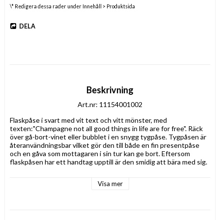
\* Redigera dessa rader under Innehåll > Produktsida
DELA
Beskrivning
Art.nr: 11154001002
Flaskpåse i svart med vit text och vitt mönster, med 
texten:"Champagne not all good things in life are for free". Räck 
över gå-bort-vinet eller bubblet i en snygg tygpåse. Tygpåsen är 
återanvändningsbar vilket gör den till både en fin presentpåse 
och en gåva som mottagaren i sin tur kan ge bort. Eftersom 
flaskpåsen har ett handtag upptill är den smidig att bära med sig.
Material: Non woven, delvis återvunnen PET
Visa mer
Mått: 15x40 cm (rymmer en vin- eller bubbelflaska i 
standardstorlek).
Trycks i Polen.