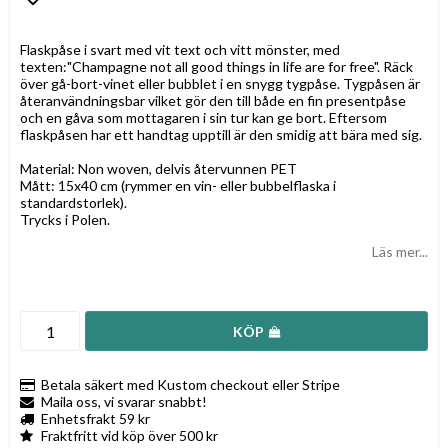
Lägg till i favoritlistan
Flaskpåse i svart med vit text och vitt mönster, med
texten:"Champagne not all good things in life are for free". Räck
över gå-bort-vinet eller bubblet i en snygg tygpåse. Tygpåsen är
återanvändningsbar vilket gör den till både en fin presentpåse
och en gåva som mottagaren i sin tur kan ge bort. Eftersom
flaskpåsen har ett handtag upptill är den smidig att bära med sig.
Material: Non woven, delvis återvunnen PET
Mått: 15x40 cm (rymmer en vin- eller bubbelflaska i
standardstorlek).
Trycks i Polen.
Läs mer...
KÖP
Betala säkert med Kustom checkout eller Stripe
Maila oss, vi svarar snabbt!
Enhetsfrakt 59 kr
Fraktfritt vid köp över 500 kr