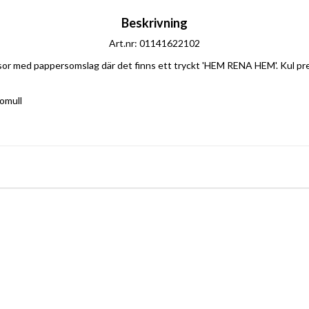
Beskrivning
Art.nr: 01141622102
rasor med pappersomslag där det finns ett tryckt 'HEM RENA HEM'. Kul pr
bomull