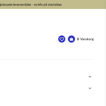
nsade leveranstider - se info på startsidan
0
Varukorg