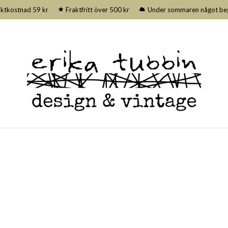
aktkostnad 59 kr
Fraktfritt över 500 kr
Under sommaren något begrä