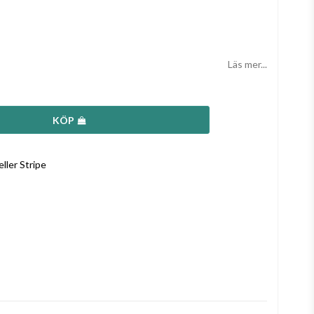
Läs mer...
KÖP
ller Stripe
a