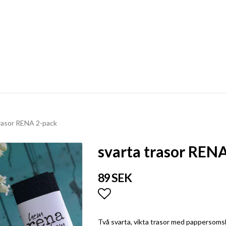
trasor RENA 2-pack
svarta trasor REN
89 SEK
Lägg till i favoritlistan
Två svarta, vikta trasor med pappersoms