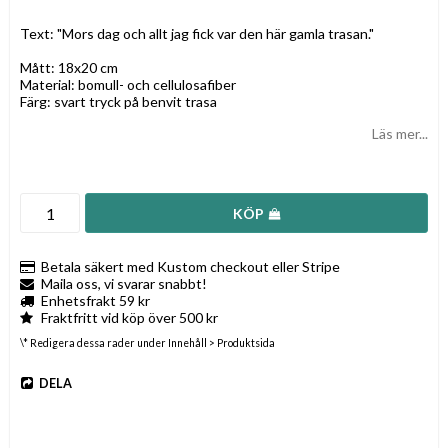
Lägg till i favoritlistan
Text: "Mors dag och allt jag fick var den här gamla trasan."
Mått: 18x20 cm
Material: bomull- och cellulosafiber
Färg: svart tryck på benvit trasa
Läs mer...
KÖP
Betala säkert med Kustom checkout eller Stripe
Maila oss, vi svarar snabbt!
Enhetsfrakt 59 kr
Fraktfritt vid köp över 500 kr
\* Redigera dessa rader under Innehåll > Produktsida
DELA